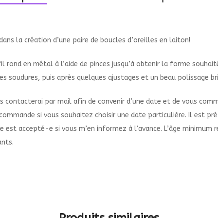
 dans la création d’une paire de boucles d’oreilles en laiton!
 rond en métal à l’aide de pinces jusqu’à obtenir la forme souhait
lques soudures, puis après quelques ajustages et un beau polissage b
s contacterai par mail afin de convenir d’une date et de vous comm
mmande si vous souhaitez choisir une date particulière. Il est préfé
est accepté-e si vous m’en informez à l’avance. L’âge minimum requ
ants.