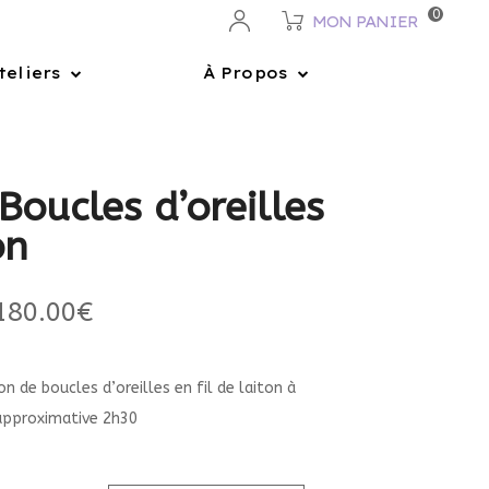
0
MON PANIER
teliers
À Propos
 Boucles d’oreilles
on
180.00
€
on de boucles d’oreilles en fil de laiton à
approximative 2h30