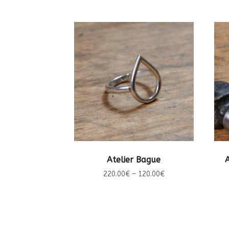
CHOIX DES OPTIONS
Atelier Bague
220.00
€
–
120.00
€