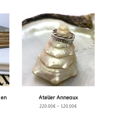
CHOIX DES OPTIONS
 en
Atelier Anneaux
220.00
€
–
120.00
€