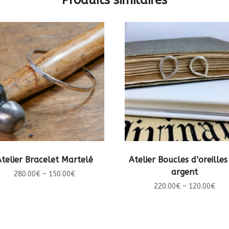
Produits similaires
CHOIX DES OPTIONS
CHOIX DES OPTIONS
Atelier Bracelet Martelé
Atelier Boucles d’oreilles
argent
280.00
€
–
150.00
€
220.00
€
–
120.00
€