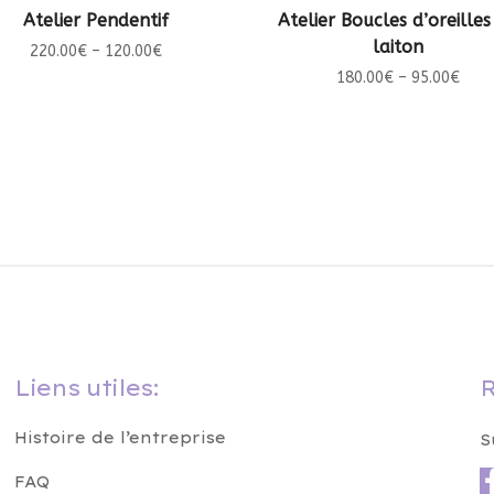
CHOIX DES OPTIONS
CHOIX DES OPTIONS
Atelier Pendentif
Atelier Boucles d’oreilles
laiton
220.00
€
–
120.00
€
180.00
€
–
95.00
€
Liens utiles:
R
Histoire de l’entreprise
S
FAQ