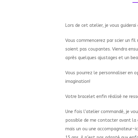
Lors de cet atelier, je vous guidera
Vous commencerez par scier un fil re
soient pas coupantes. Viendra ensu
après quelques ajustages et un beau
Vous pourrez le personnaliser en o
imagination!
Votre bracelet enfin réalisé ne res
Une fois l’atelier commandé, je vou
possible de me contacter avant la co
mais un ou une accompagnateur-ice 
15 ans, il n’est pas adapté aux enf