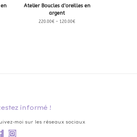
CHOIX DES OPTIONS
 en
Atelier Boucles d’oreilles en
argent
220.00
€
–
120.00
€
estez informé !
uivez-moi sur les réseaux sociaux