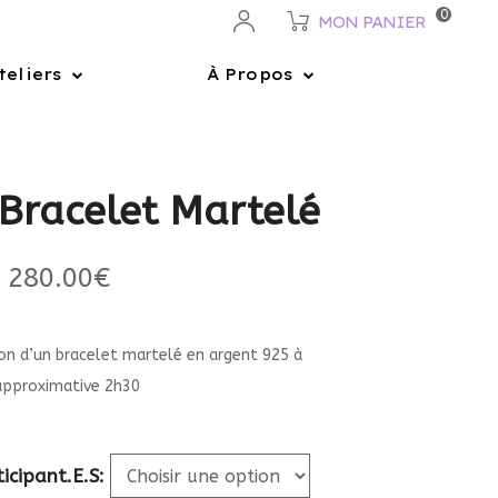
0
MON PANIER
teliers
À Propos
 Bracelet Martelé
280.00
€
ion d’un bracelet martelé en argent 925 à
approximative 2h30
icipant.e.s