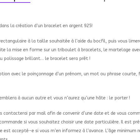
i dans la création d’un bracelet en argent 925!
ctangulaire à la taille souhaitée à l’aide du bocfil, puis vous lime
ite la mise en forme sur un triboulet à bracelets, le martelage ave
 polissage brillant… le bracelet sera prêt !
ption avec le poinçonnage d’un prénom, un mot ou phrase courte, f
semblera à aucun autre et vous n’aurez qu’une hâte : le porter !
s contacterai par mail afin de convenir d’une date et de vous comm
mmande si vous souhaitez choisir une date particulière. Il est préfé
est accepté-e si vous m’en informez à l’avance. L’âge minimum requ
ants.