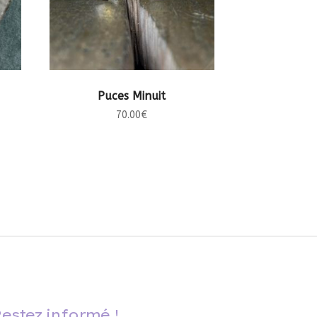
CHOIX DES OPTIONS
Puces Minuit
70.00
€
estez informé !