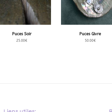
AJOUTER AU PANIER
AJOUTER AU PANIER
Puces Soir
Puces Givre
25.00
€
50.00
€
Liens utiles:
R