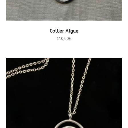
LIRE LA SUITE
Collier Algue
110.00
€