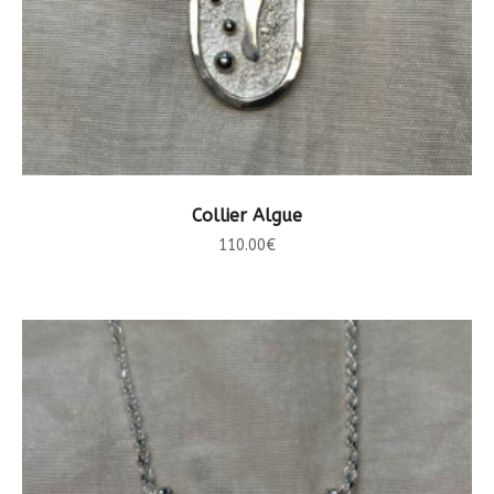
LIRE LA SUITE
Collier Algue
110.00
€