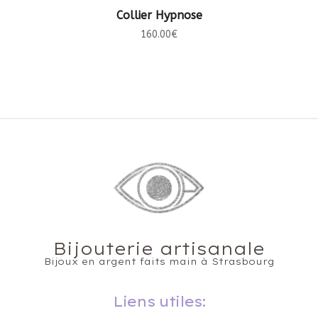
CHOIX DES OPTIONS
Collier Hypnose
160.00
€
Bijouterie artisanale
Bijoux en argent faits main à Strasbourg
Liens utiles: