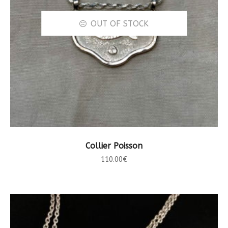
OUT OF STOCK
LIRE LA SUITE
Collier Poisson
110.00
€