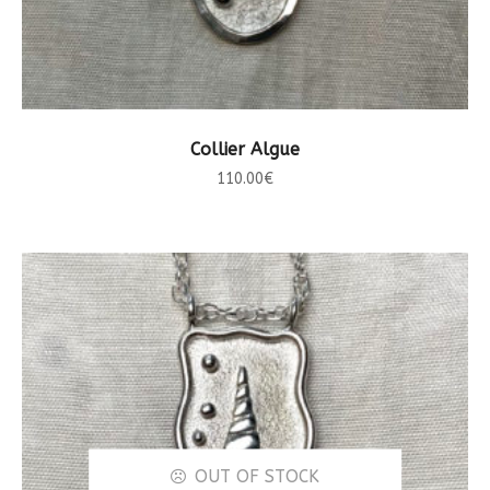
LIRE LA SUITE
Collier Algue
110.00
€
OUT OF STOCK