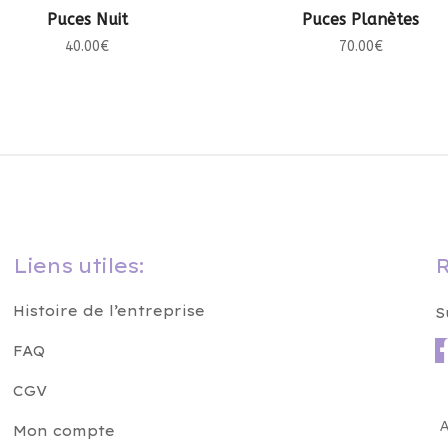
AJOUTER AU PANIER
AJOUTER AU PANIER
Puces Nuit
Puces Planètes
40.00
€
70.00
€
Liens utiles:
R
Histoire de l’entreprise
S
FAQ
CGV
A
Mon compte