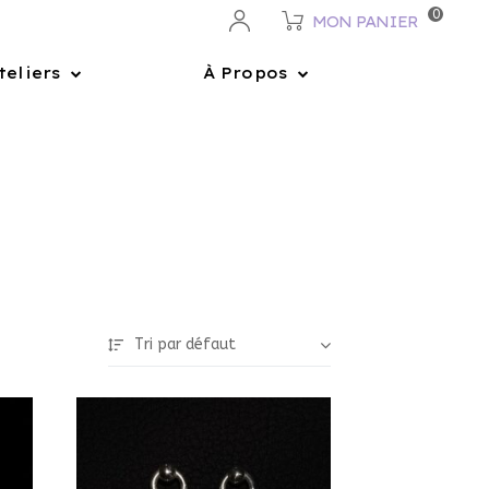
0
MON PANIER
teliers
À Propos
Tri par défaut