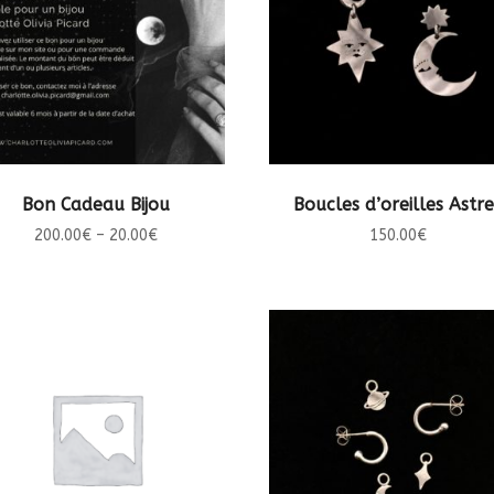
CHOIX DES OPTIONS
CHOIX DES OPTIONS
Bon Cadeau Bijou
Boucles d’oreilles Astre
200.00
€
–
20.00
€
150.00
€