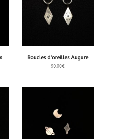
AJOUTER AU PANIER
s
Boucles d’oreilles Augure
90.00
€