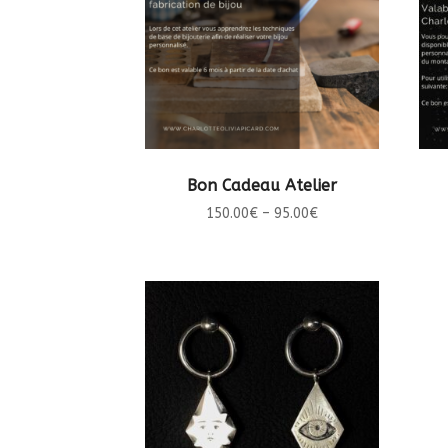
CHOIX DES OPTIONS
Bon Cadeau Atelier
150.00
€
–
95.00
€