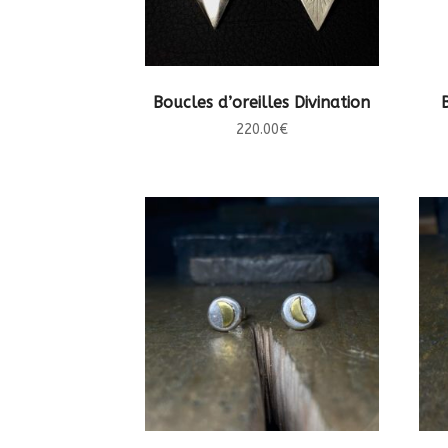
AJOUTER AU PANIER
Boucles d’oreilles Divination
220.00
€