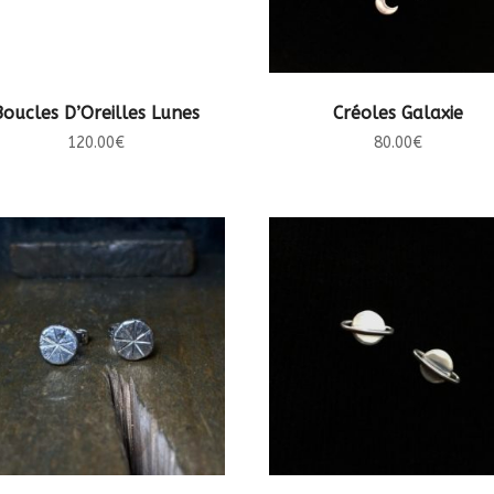
AJOUTER AU PANIER
AJOUTER AU PANIER
Boucles D’Oreilles Lunes
Créoles Galaxie
120.00
€
80.00
€