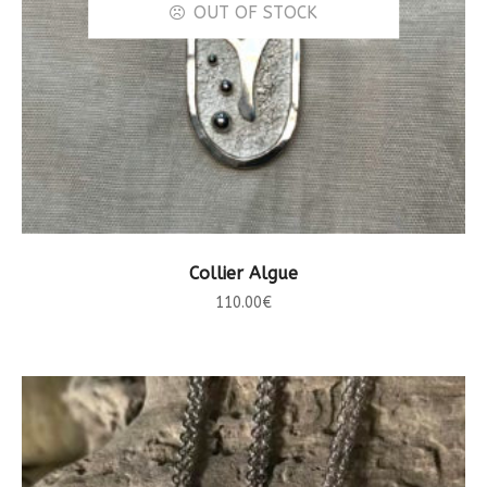
OUT OF STOCK
LIRE LA SUITE
Collier Algue
110.00
€