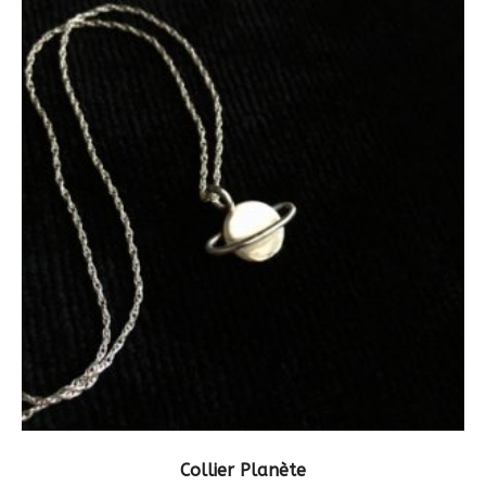
CHOIX DES OPTIONS
Collier Planète