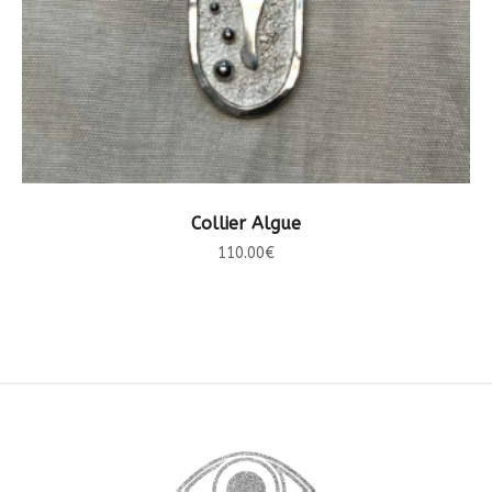
LIRE LA SUITE
Collier Algue
110.00
€