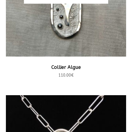
LIRE LA SUITE
Collier Algue
110.00
€