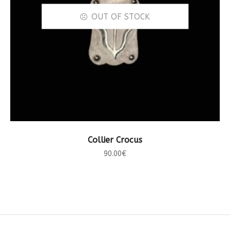
OUT OF STOCK
LIRE LA SUITE
Collier Crocus
90.00
€