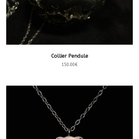
CHOIX DES OPTIONS
Collier Pendule
150.00
€