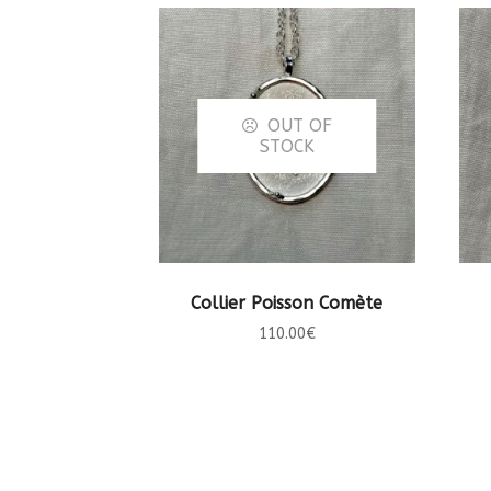
OUT OF
STOCK
LIRE LA SUITE
Collier Poisson Comète
110.00
€