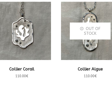
OUT OF
STOCK
AJOUTER AU PANIER
LIRE LA SUITE
Collier Corail
Collier Algue
110.00
€
110.00
€