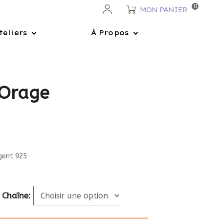
0
MON PANIER
teliers
À Propos
 Orage
rgent 925
 Chaîne