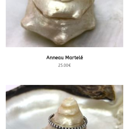
CHOIX DES OPTIONS
Anneau Martelé
25.00
€