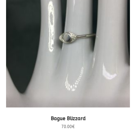
CHOIX DES OPTIONS
Bague Blizzard
70.00
€