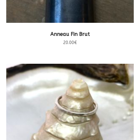
CHOIX DES OPTIONS
Anneau Fin Brut
20.00
€