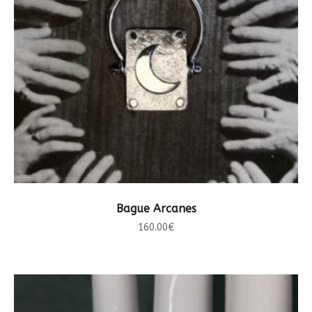
CHOIX DES OPTIONS
Bague Arcanes
160.00
€