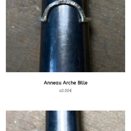
CHOIX DES OPTIONS
Anneau Arche Bille
40.00
€