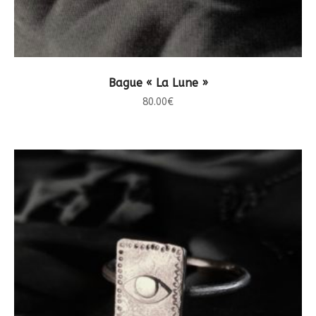
CHOIX DES OPTIONS
Bague « La Lune »
80.00
€