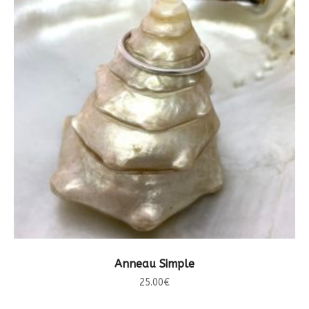
CHOIX DES OPTIONS
Anneau Simple
25.00
€