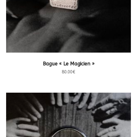
CHOIX DES OPTIONS
Bague « Le Magicien »
80.00
€