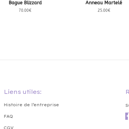
CHOIX DES OPTIONS
CHOIX DES OPTIONS
Bague Blizzard
Anneau Martelé
70.00
€
25.00
€
Liens utiles:
R
Histoire de l’entreprise
S
FAQ
CGV