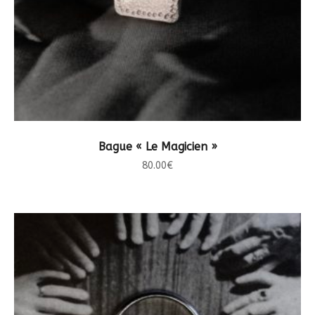
CHOIX DES OPTIONS
Bague « Le Magicien »
80.00
€