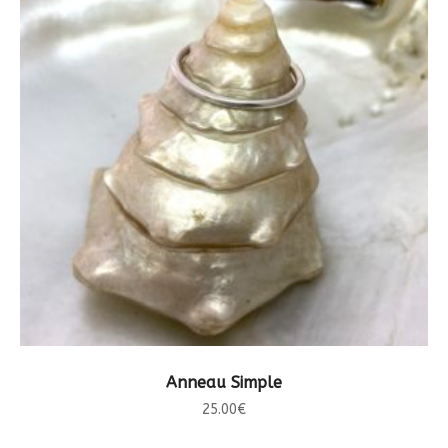
CHOIX DES OPTIONS
Anneau Simple
25.00
€