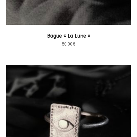
CHOIX DES OPTIONS
Bague « La Lune »
80.00
€