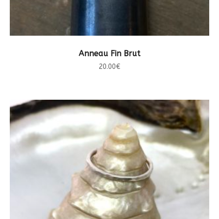
CHOIX DES OPTIONS
Anneau Fin Brut
20.00
€