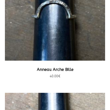
CHOIX DES OPTIONS
Anneau Arche Bille
40.00
€