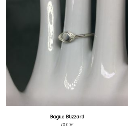
CHOIX DES OPTIONS
Bague Blizzard
70.00
€