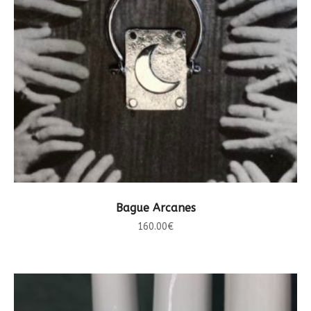
CHOIX DES OPTIONS
Bague Arcanes
160.00
€