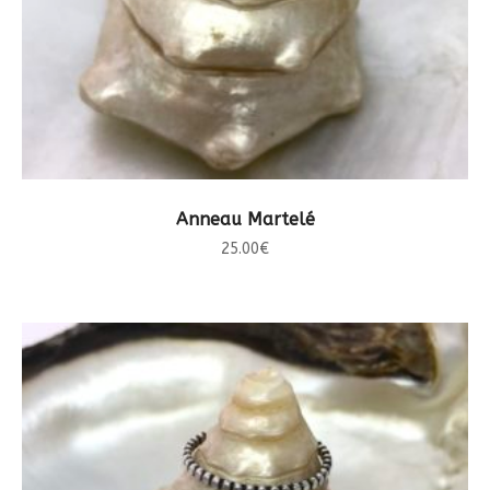
CHOIX DES OPTIONS
Anneau Martelé
25.00
€