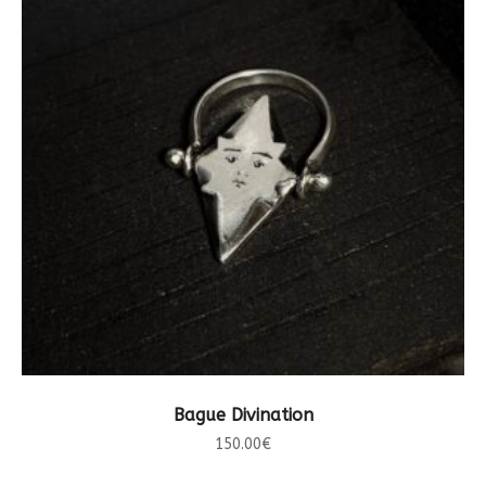
CHOIX DES OPTIONS
Bague Divination
150.00
€