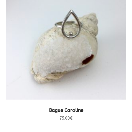
CHOIX DES OPTIONS
Bague Caroline
75.00
€