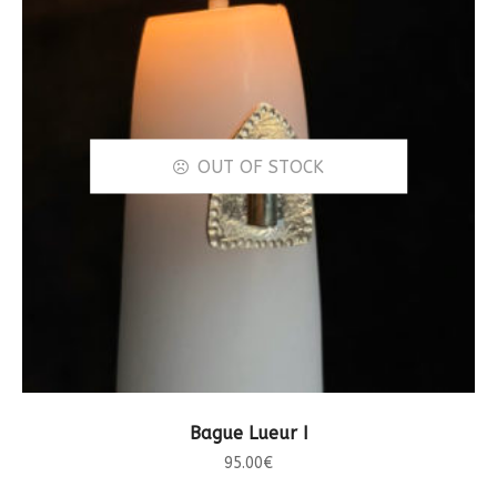
OUT OF STOCK
CHOIX DES OPTIONS
Bague Lueur I
95.00
€