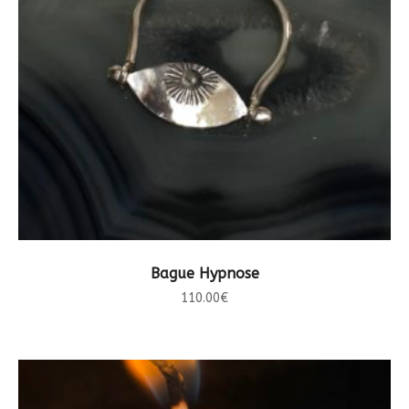
CHOIX DES OPTIONS
Bague Hypnose
110.00
€