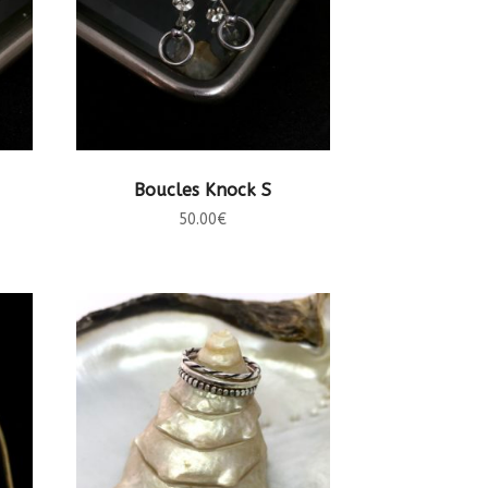
AJOUTER AU PANIER
Boucles Knock S
50.00
€