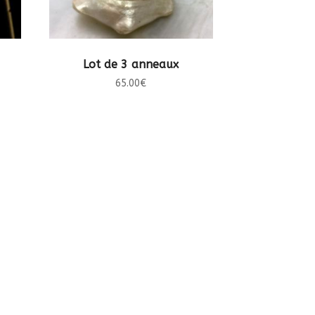
CHOIX DES OPTIONS
Lot de 3 anneaux
65.00
€