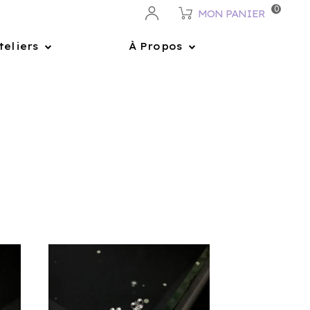
0
MON PANIER
teliers
À Propos