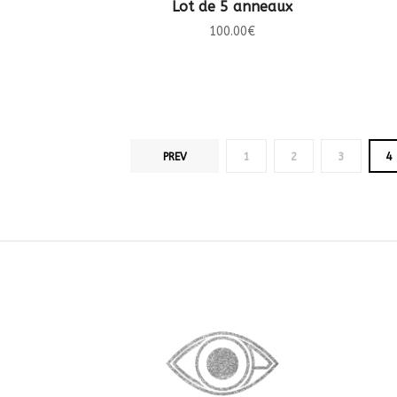
CHOIX DES OPTIONS
Lot de 5 anneaux
100.00
€
PREV
1
2
3
4