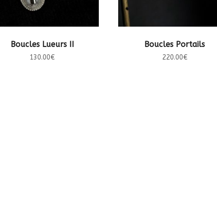
AJOUTER AU PANIER
AJOUTER AU PANIER
Boucles Lueurs II
Boucles Portails
130.00
€
220.00
€