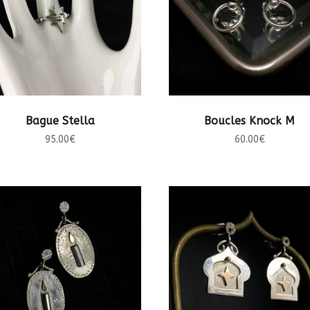
CHOIX DES OPTIONS
AJOUTER AU PANIER
Bague Stella
Boucles Knock M
95.00
€
60.00
€