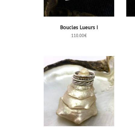
AJOUTER AU PANIER
Boucles Lueurs I
110.00
€