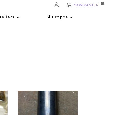
0
MON PANIER
teliers
À Propos