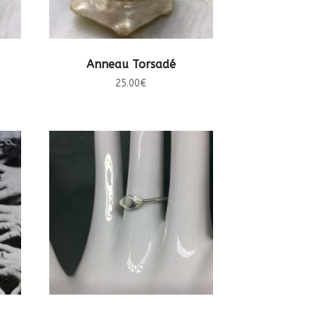
CHOIX DES OPTIONS
Anneau Torsadé
25.00
€