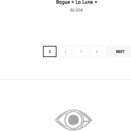
CHOIX DES OPTIONS
Bague « La Lune »
80.00
€
1
2
3
4
NEXT