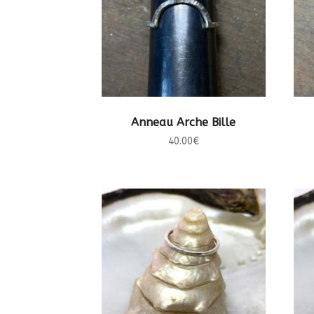
CHOIX DES OPTIONS
Anneau Arche Bille
40.00
€