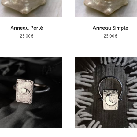
CHOIX DES OPTIONS
CHOIX DES OPTIONS
Anneau Perlé
Anneau Simple
25.00
€
25.00
€