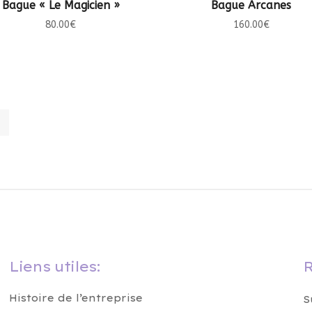
CHOIX DES OPTIONS
CHOIX DES OPTIONS
Bague « Le Magicien »
Bague Arcanes
80.00
€
160.00
€
Liens utiles:
R
Histoire de l’entreprise
S