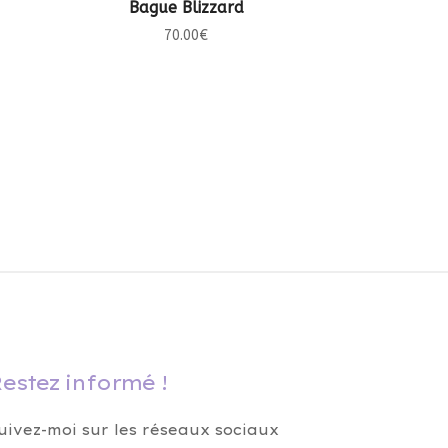
CHOIX DES OPTIONS
Bague Blizzard
70.00
€
estez informé !
uivez-moi sur les réseaux sociaux