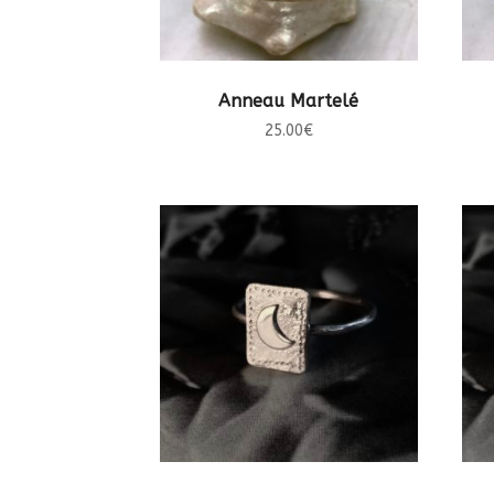
CHOIX DES OPTIONS
Anneau Martelé
25.00
€