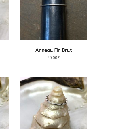
CHOIX DES OPTIONS
Anneau Fin Brut
20.00
€