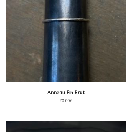
CHOIX DES OPTIONS
Anneau Fin Brut
20.00
€