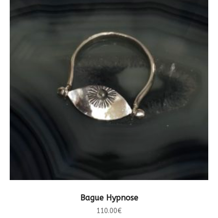
CHOIX DES OPTIONS
Bague Hypnose
110.00
€